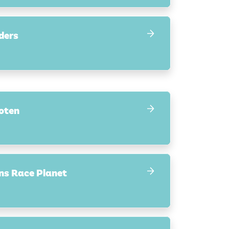
ders
oten
ns Race Planet