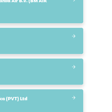
ila Air B.V. (BM AIR
ka (PVT) Ltd