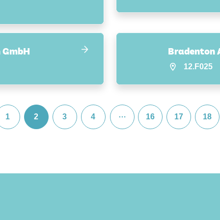
n GmbH
Bradenton 
12.F025
…
1
2
3
4
16
17
18