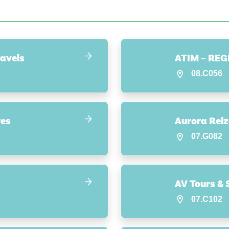
ravels
ATIM – RE
08.C056
res
Aurora Rei
07.G082
AV Tours & 
07.C102