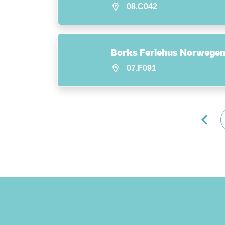
08.C042
Borks Feriehus Norwege
07.F091