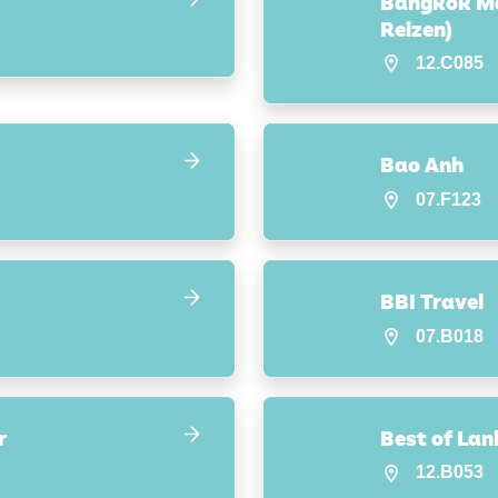
Bangkok Man
Reizen)
12.C085
Bao Anh
07.F123
BBI Travel
07.B018
r
Best of Lan
12.B053