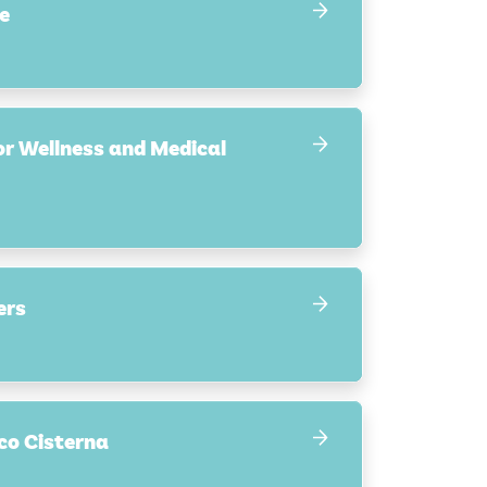
e
for Wellness and Medical
ers
co Cisterna