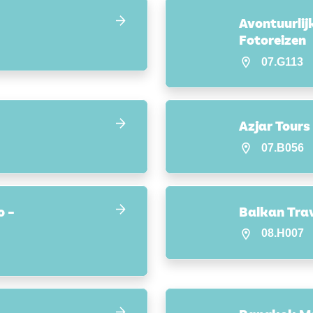
Avontuurlij
Fotoreizen
07.G113
Azjar Tours
07.B056
o –
Balkan Trav
08.H007