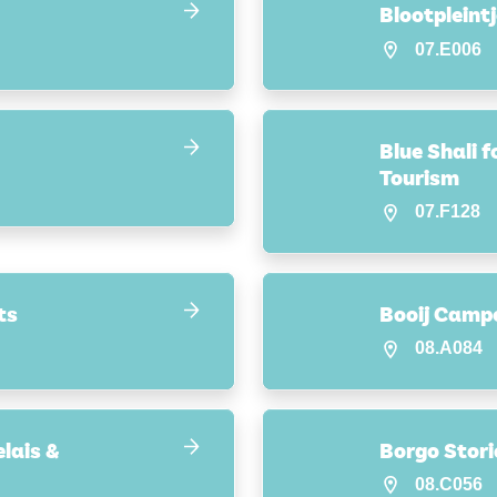
Blootpleintj
07.E006
Blue Shali 
Tourism
07.F128
ts
Booij Camp
08.A084
lais &
Borgo Stori
08.C056