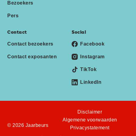
Bezoekers
Pers
Contact
Social
Contact bezoekers
Facebook
Contact exposanten
Instagram
TikTok
LinkedIn
Disclaimer
Algemene voorwaarden
© 2026 Jaarbeurs
Privacystatement