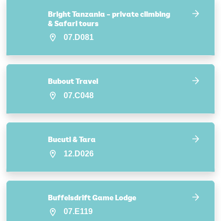
Bright Tanzania – private climbing
& Safari tours
07.D081
Bubout Travel
07.C048
Bucuti & Tara
12.D026
Buffelsdrift Game Lodge
07.E119