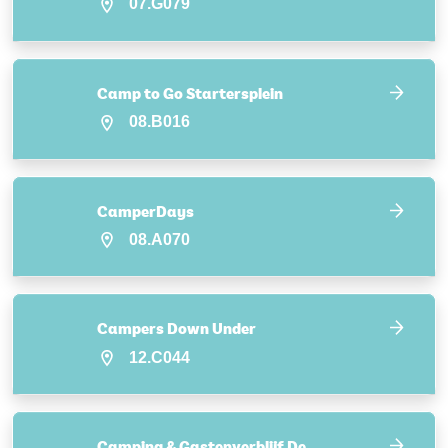
07.G079
Camp to Go Startersplein
08.B016
CamperDays
08.A070
Campers Down Under
12.C044
Camping & Gastenverblijf De