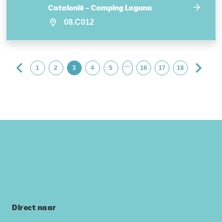
Catalonië – Camping Laguna
08.C012
…
1
2
3
4
5
16
17
18
Direct naar