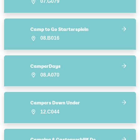
07.G079
Camp to Go Startersplein
08.B016
CamperDays
08.A070
Campers Down Under
12.C044
Camping & Gastenverblijf De