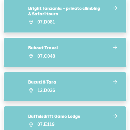
Bright Tanzania – private climbing
& Safari tours
07.D081
Bubout Travel
07.C048
Bucuti & Tara
12.D026
Buffelsdrift Game Lodge
07.E119