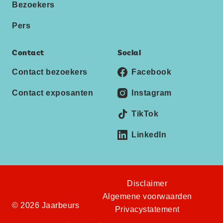
Bezoekers
Pers
Contact
Social
Contact bezoekers
Facebook
Contact exposanten
Instagram
TikTok
LinkedIn
Disclaimer
Algemene voorwaarden
© 2026 Jaarbeurs
Privacystatement