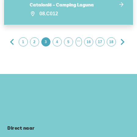
Catalonië – Camping Laguna
08.C012
…
1
2
3
4
5
16
17
18
Direct naar