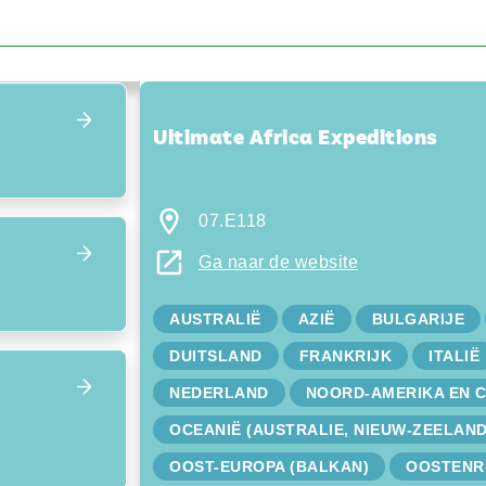
Focus terug op het overzicht
Ultimate Africa Expeditions
07.E118
Ga naar de website
AUSTRALIË
AZIË
BULGARIJE
DUITSLAND
FRANKRIJK
ITALIË
NEDERLAND
NOORD-AMERIKA EN 
OCEANIË (AUSTRALIE, NIEUW-ZEELAND
OOST-EUROPA (BALKAN)
OOSTENR