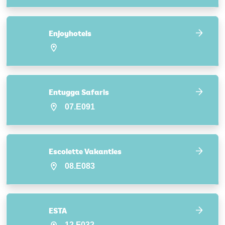
Enjoyhotels
Entugga Safaris
07.E091
Escolette Vakanties
08.E083
ESTA
12.F032