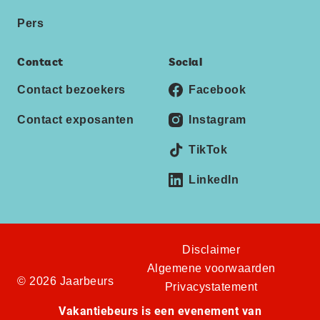
Pers
Contact
Social
Contact bezoekers
Facebook
Contact exposanten
Instagram
TikTok
LinkedIn
Disclaimer
Algemene voorwaarden
© 2026 Jaarbeurs
Privacystatement
Vakantiebeurs is een evenement van