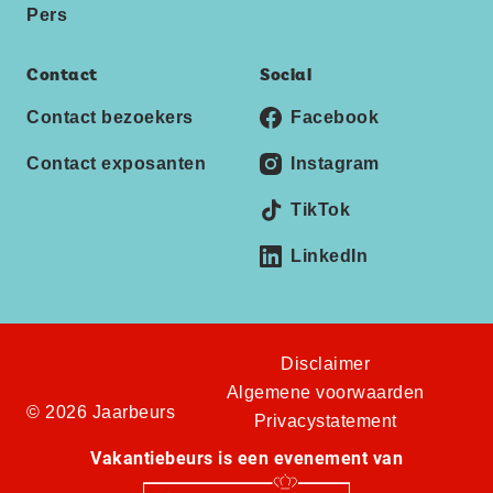
Pers
Contact
Social
Contact bezoekers
Facebook
Contact exposanten
Instagram
TikTok
LinkedIn
Disclaimer
Algemene voorwaarden
© 2026 Jaarbeurs
Privacystatement
Vakantiebeurs is een evenement van