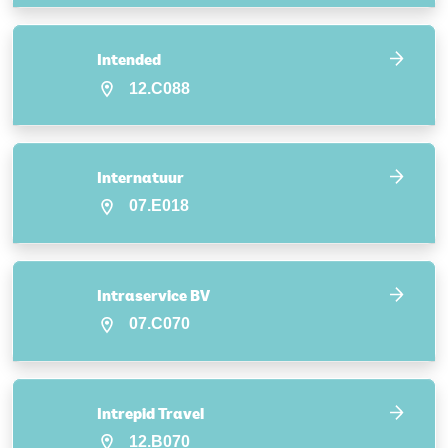
Intended
12.C088
Internatuur
07.E018
Intraservice BV
07.C070
Intrepid Travel
12.B070