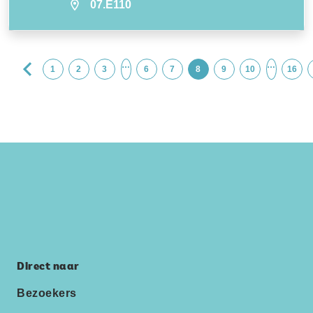
07.E110
…
…
1
2
3
6
7
8
9
10
16
Direct naar
Bezoekers