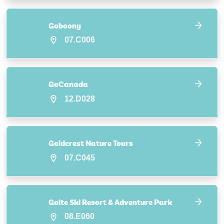
Goboony
07.C006
GoCanada
12.D028
Goldcrest Nature Tours
07.C045
Golte Ski Resort & Adventure Park
08.E060