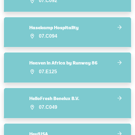
07.C092
Hasekamp Hospitality
07.C094
Heaven in Africa by Runway 86
07.E125
HelloFresh Benelux B.V.
07.C049
Hey!USA