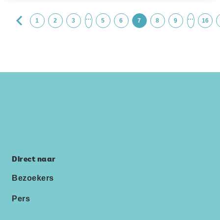
…
…
1
2
3
5
6
7
8
9
16
Direct naar
Bezoekers
Pers