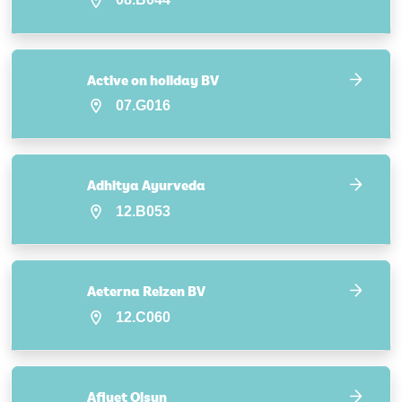
Active on holiday BV
07.G016
Adhitya Ayurveda
12.B053
Aeterna Reizen BV
12.C060
Afiyet Olsun