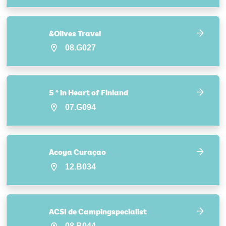
&Olives Travel
08.G027
5 * in Heart of Finland
07.G094
Acoya Curaçao
12.B034
ACSI de Campingspecialist
08.B044