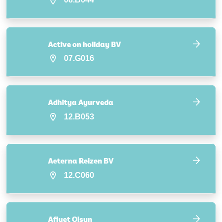
Active on holiday BV
07.G016
Adhitya Ayurveda
12.B053
Aeterna Reizen BV
12.C060
Afiyet Olsun