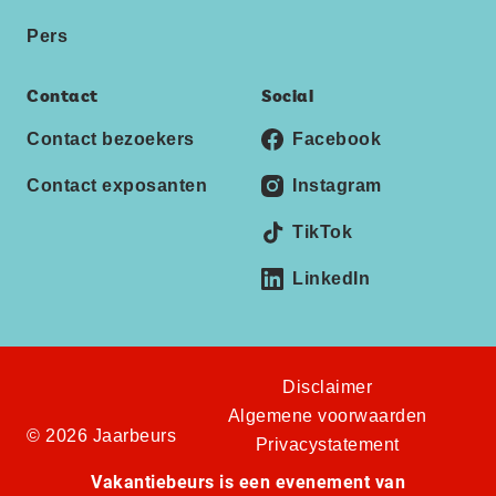
Pers
Contact
Social
Contact bezoekers
Facebook
Contact exposanten
Instagram
TikTok
LinkedIn
Disclaimer
Algemene voorwaarden
© 2026 Jaarbeurs
Privacystatement
Vakantiebeurs is een evenement van