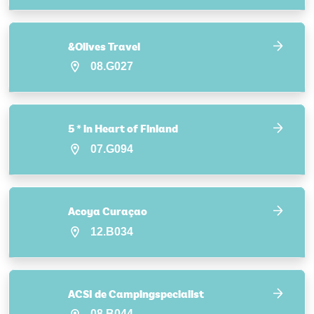
&Olives Travel
08.G027
5 * in Heart of Finland
07.G094
Acoya Curaçao
12.B034
ACSI de Campingspecialist
08.B044