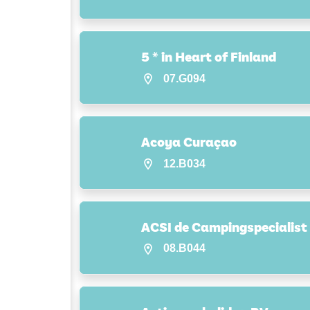
5 * in Heart of Finland
07.G094
Acoya Curaçao
12.B034
ACSI de Campingspecialist
08.B044