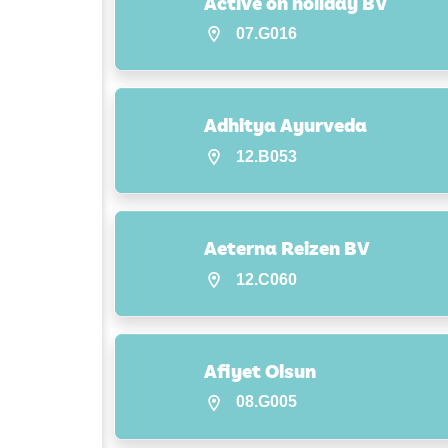
Active on holiday BV
07.G016
Adhitya Ayurveda
12.B053
Aeterna Reizen BV
12.C060
Afiyet Olsun
08.G005