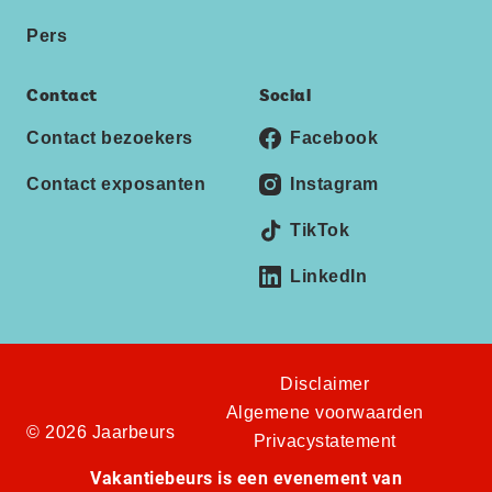
Pers
Contact
Social
Contact bezoekers
Facebook
Contact exposanten
Instagram
TikTok
LinkedIn
Disclaimer
Algemene voorwaarden
© 2026 Jaarbeurs
Privacystatement
Vakantiebeurs is een evenement van