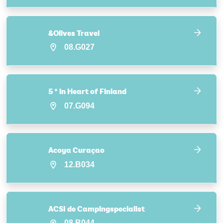
&Olives Travel
08.G027
5 * in Heart of Finland
07.G094
Acoya Curaçao
12.B034
ACSI de Campingspecialist
08.B044