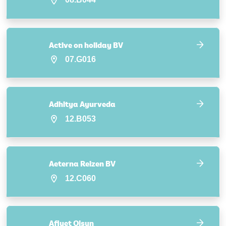
Active on holiday BV
07.G016
Adhitya Ayurveda
12.B053
Aeterna Reizen BV
12.C060
Afiyet Olsun