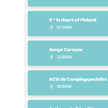
5 * in Heart of Finland
07.G094
Acoya Curaçao
12.B034
ACSI de Campingspecialist
08.B044