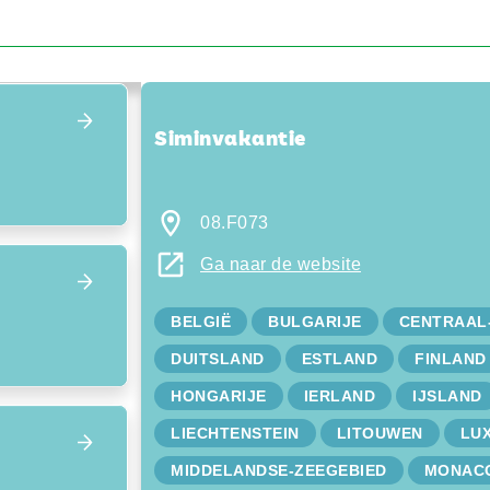
Focus terug op het overzicht
Siminvakantie
08.F073
Ga naar de website
BELGIË
BULGARIJE
CENTRAAL
DUITSLAND
ESTLAND
FINLAND
HONGARIJE
IERLAND
IJSLAND
LIECHTENSTEIN
LITOUWEN
LU
MIDDELANDSE-ZEEGEBIED
MONAC