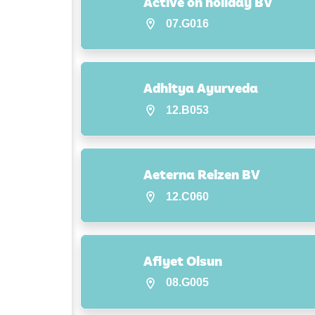
Active on holiday BV
07.G016
Adhitya Ayurveda
12.B053
Aeterna Reizen BV
12.C060
Afiyet Olsun
08.G005