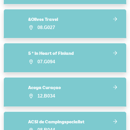
&Olives Travel
08.G027
5 * in Heart of Finland
07.G094
Acoya Curaçao
12.B034
ACSI de Campingspecialist
08.B044