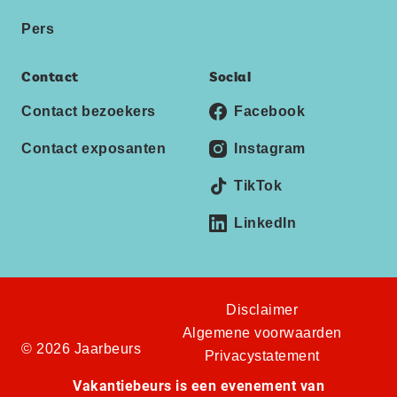
Pers
Contact
Social
Contact bezoekers
Facebook
Contact exposanten
Instagram
TikTok
LinkedIn
Disclaimer
Algemene voorwaarden
© 2026 Jaarbeurs
Privacystatement
Vakantiebeurs is een evenement van