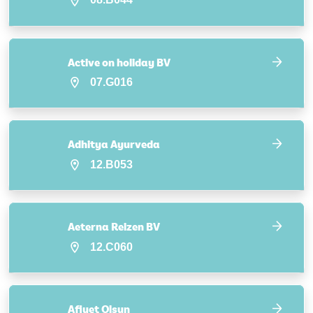
Active on holiday BV
07.G016
Adhitya Ayurveda
12.B053
Aeterna Reizen BV
12.C060
Afiyet Olsun