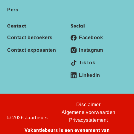
Pers
Contact
Social
Contact bezoekers
Facebook
Contact exposanten
Instagram
TikTok
LinkedIn
Disclaimer
Algemene voorwaarden
© 2026 Jaarbeurs
Privacystatement
Vakantiebeurs is een evenement van