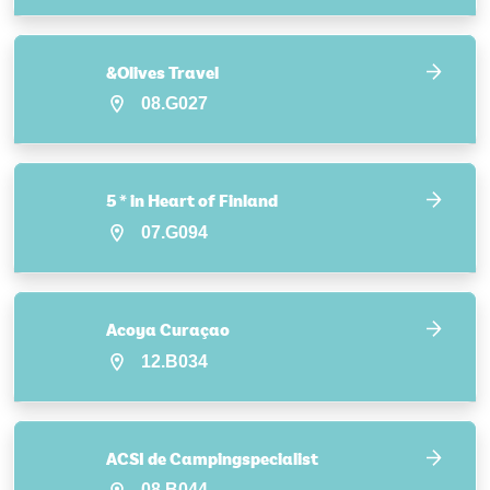
&Olives Travel
08.G027
5 * in Heart of Finland
07.G094
Acoya Curaçao
12.B034
ACSI de Campingspecialist
08.B044