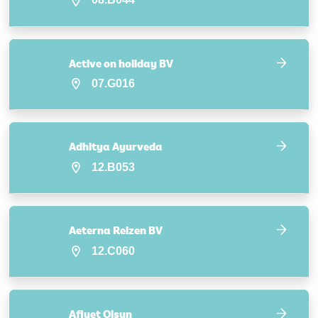
Active on holiday BV
07.G016
Adhitya Ayurveda
12.B053
Aeterna Reizen BV
12.C060
Afiyet Olsun