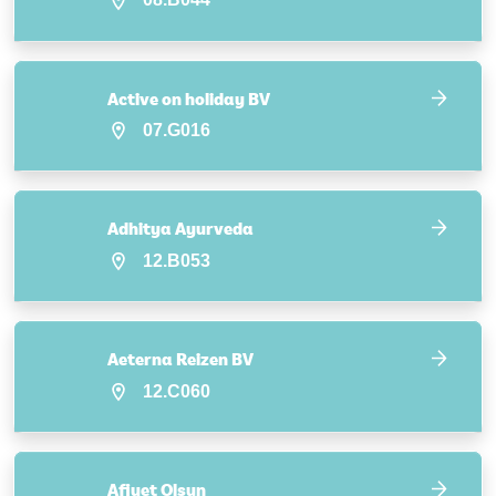
Active on holiday BV
07.G016
Adhitya Ayurveda
12.B053
Aeterna Reizen BV
12.C060
Afiyet Olsun