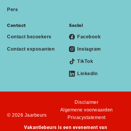
Pers
Contact
Social
Contact bezoekers
Facebook
Contact exposanten
Instagram
TikTok
LinkedIn
Disclaimer
Algemene voorwaarden
© 2026 Jaarbeurs
Privacystatement
Vakantiebeurs is een evenement van