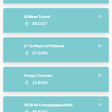
&Olives Travel
08.G027
5 * in Heart of Finland
07.G094
Acoya Curaçao
12.B034
ACSI de Campingspecialist
08.B044